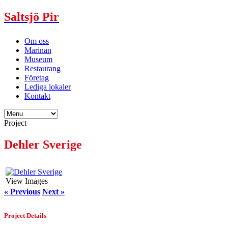
Saltsjö Pir
Om oss
Marinan
Museum
Restaurang
Företag
Lediga lokaler
Kontakt
Project
Dehler Sverige
View Images
« Previous
Next »
Project Details